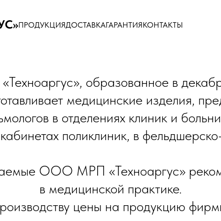
УС»
ПРОДУКЦИЯ
ДОСТАВКА
ГАРАНТИЯ
КОНТАКТЫ
ехноаргус», образованное в декабре 
готавливает медицинские изделия, пр
ьмологов в отделениях клиник и больни
кабинетах поликлиник, в фельдшерско
иваемые ООО МРП «Техноаргус» реко
в медицинской практике.
производству цены на продукцию фирм