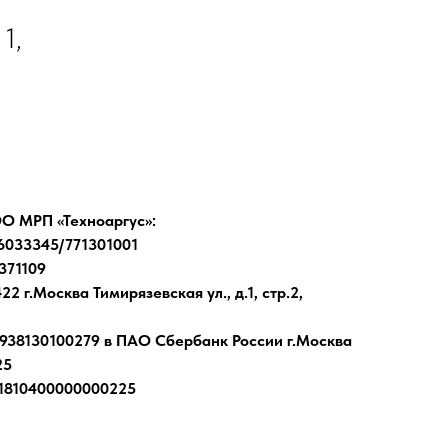
1,
О МРП «Техноаргус»:
6033345/771301001
371109
22 г.Москва Тимирязевская ул., д.1, стр.2,
938130100279 в ПАО Сбербанк России г.Москва
25
1810400000000225