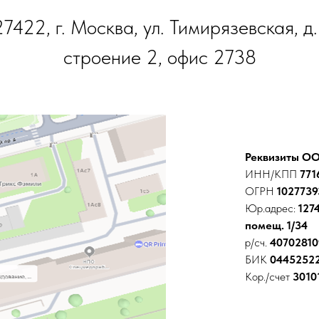
27422, г. Москва, ул. Тимирязевская, д. 
строение 2, офис 2738
Реквизиты ОО
ИНН/КПП
771
ОГРН
1027739
Юр.адрес:
1274
помещ. 1/34
р/сч.
40702810
БИК
0445252
Кор./счет
3010